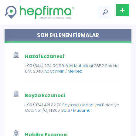
+
Firma
SON EKLENEN FİRMALAR
Ekle
Hazal Eczanesi
+90 (544) 224 90 68
Yeni Mahallesi
2652. Sok. No:
8/A, 2040,
Adıyaman
/
Merkez
Beyza Eczanesi
+90 (374) 421 32 70
Seyrancık Mahallesi
Belediye
Cad. No: 1/C, 14800,
Bolu
/
Mudurnu
Habibe Eczanesi