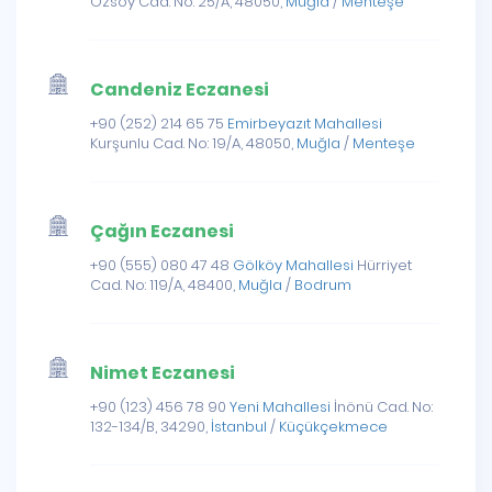
Özsoy Cad. No: 25/A, 48050,
Muğla
/
Menteşe
Candeniz Eczanesi
+90 (252) 214 65 75
Emirbeyazıt Mahallesi
Kurşunlu Cad. No: 19/A, 48050,
Muğla
/
Menteşe
Çağın Eczanesi
+90 (555) 080 47 48
Gölköy Mahallesi
Hürriyet
Cad. No: 119/A, 48400,
Muğla
/
Bodrum
Nimet Eczanesi
+90 (123) 456 78 90
Yeni Mahallesi
İnönü Cad. No:
132-134/B, 34290,
İstanbul
/
Küçükçekmece