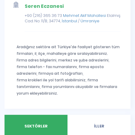
Seren Eczanesi
+90 (216) 365 36 73
Mehmet Akif Mahallesi
Elalmış
Cad. No: 11/B, 34774,
İstanbul
/
Ümraniye
Aradığınız sektöre ait Türkiye'de faaliyet gösteren tüm
firmaları, il, ilçe, mahalleye göre sıralayabilirsiniz.
Firma adres bilgilerini, merkez ve şube adreslerini,
firma telefon - fax numaralarını, firma eposta
adreslerini, firmaya ait fotoğrafları,
firma krokileri ile yol tarifi alabilirsiniz, firma
tanıtımlarını, firma yorumlarını okuyabilir ve firmalara
yorum ekleyebilirsiniz.
SEKTÖRLER
İLLER