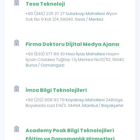
Tesa Teknoloji
+90 (346) 225 27 27
Sularbaşı Mahallesi
Afyon
Sok. No: 9 Kat: 2/4, 58040,
Sivas
/
Merkez
Firma Doktoru Dİjital Medya Ajansı
+90 (533) 077 89 30
Hacı İlyas Mahallesi
Haşim
İşcan Caddesi Tuğtaş-1 İş Merkezi No:12/112, 16040,
Bursa
/
Osmangazi
İmza Bilgi Teknolojileri
+90 (212) 909 92 79
Kayabaşı Mahallesi
24.Bölge,
Büyükada cad. E14/3, 34494,
İstanbul
/
Başakşehir
Academy Peak Bilgi Teknolojileri
Eğitim ve Danışmanlık Hizmetleri