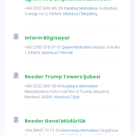
+90 (212) 909 96 29
Dikilitaş Mahallesi
Gülbahar
Sokağı no 3, 34349,
İstanbul
/
Beşiktaş
Inform Bilgisayar
+90 (216) 378 07 07
Şeyhli Mahallesi
Nazar Sok. No:
1, 34906,
İstanbul
/
Pendik
Reeder Trump Towers Şubesi
+90 (212) 266 39 91
Kuştepe Mahallesi
Mecidiyeköy Yolu Cad. No: 12 Trump Alışveriş
Merkezi, 34381,
İstanbul
/
Şişli
Reeder Genel Müdürlük
+90 (850) 711 73 33
Kerimbey Mahallesi
Organize