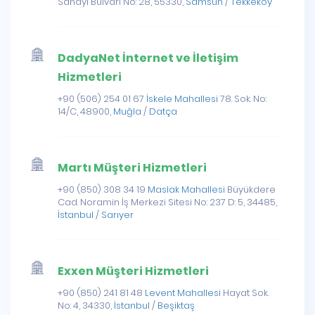
Sanayi Bulvarı No: 28, 55330,
Samsun
/
Tekkeköy
DadyaNet İnternet ve İletişim
Hizmetleri
+90 (506) 254 01 67
İskele Mahallesi
78. Sok. No:
14/C, 48900,
Muğla
/
Datça
Martı Müşteri Hizmetleri
+90 (850) 308 34 19
Maslak Mahallesi
Büyükdere
Cad. Noramin İş Merkezi Sitesi No: 237 D: 5, 34485,
İstanbul
/
Sarıyer
Exxen Müşteri Hizmetleri
+90 (850) 241 81 48
Levent Mahallesi
Hayat Sok.
No: 4, 34330,
İstanbul
/
Beşiktaş