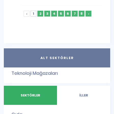
‹
1
2
3
4
5
6
7
8
›
ALT SEKTÖRLER
Teknoloji Mağazaları
SEKTÖRLER
İLLER