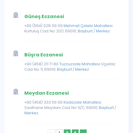
Güneş Eczanesi
+90 (554) 028 09 09
Mehmet Çelebi Mahallesi
Kurtuluş Cad. No: 20/1, 69010,
Bayburt
/
Merkez
Büşra Eczanesi
+90 (458) 211 71 80
Tuzcuzade Mahallesi
Üçyıldız
Cad. No: 11, 69010,
Bayburt
/
Merkez
Meydan Eczanesi
+90 (458) 333 56 56
Kadızade Mahallesi
Saathane Meydanı Cad. No: 5/C, 69010,
Bayburt
/
Merkez
‹
1
2
3
›