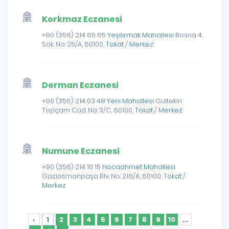
Korkmaz Eczanesi
+90 (356) 214 65 65
Yeşilırmak Mahallesi
Bosna 4.
Sok. No: 25/A, 60100,
Tokat
/
Merkez
Derman Eczanesi
+90 (356) 214 03 48
Yeni Mahallesi
Gültekin
Topçam Cad. No: 3/C, 60100,
Tokat
/
Merkez
Numune Eczanesi
+90 (356) 214 10 15
Hocaahmet Mahallesi
Gaziosmanpaşa Blv. No: 216/A, 60100,
Tokat
/
Merkez
‹
1
2
3
4
5
6
7
8
9
10
...