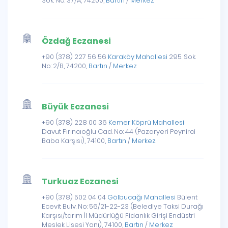
Sok. No: 37/A, 74200,
Bartın
/
Merkez
Özdağ Eczanesi
+90 (378) 227 56 56
Karaköy Mahallesi
295. Sok.
No: 2/B, 74200,
Bartın
/
Merkez
Büyük Eczanesi
+90 (378) 228 00 36
Kemer Köprü Mahallesi
Davut Fırıncıoğlu Cad. No: 44 (Pazaryeri Peynirci
Baba Karşısı), 74100,
Bartın
/
Merkez
Turkuaz Eczanesi
+90 (378) 502 04 04
Gölbucağı Mahallesi
Bülent
Ecevit Bulv. No: 56/21-22-23 (Belediye Taksi Durağı
Karşısı/tarım İl Müdürlüğü Fidanlık Girişi Endüstri
Meslek Lisesi Yanı), 74100,
Bartın
/
Merkez