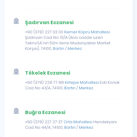
Şadırvan Eczanesi
+90 (378) 227 03 00
Kemer Köprü Mahallesi
Şadırvan Cad. No: 10/A (Ana cadde üzeri
TeknoSA'nın 50m ilerisi Mudanyalılar Market
Karşısı), 74100,
Bartın
/
Merkez
Tökelek Eczanesi
+90 (378) 228 77 88
Kırtepe Mahallesi
Eski Konak
Cad. No: 43/A, 74100,
Bartın
/
Merkez
Buğra Eczanesi
+90 (378) 227 27 37
Orta Mahallesi
Hendekyanı
Cad. No: 44/A, 74100,
Bartın
/
Merkez