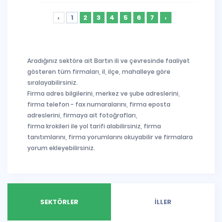
‹
1
2
3
4
5
6
7
›
Aradığınız sektöre ait Bartın ili ve çevresinde faaliyet
gösteren tüm firmaları, il, ilçe, mahalleye göre
sıralayabilirsiniz.
Firma adres bilgilerini, merkez ve şube adreslerini,
firma telefon - fax numaralarını, firma eposta
adreslerini, firmaya ait fotoğrafları,
firma krokileri ile yol tarifi alabilirsiniz, firma
tanıtımlarını, firma yorumlarını okuyabilir ve firmalara
yorum ekleyebilirsiniz.
SEKTÖRLER
İLLER