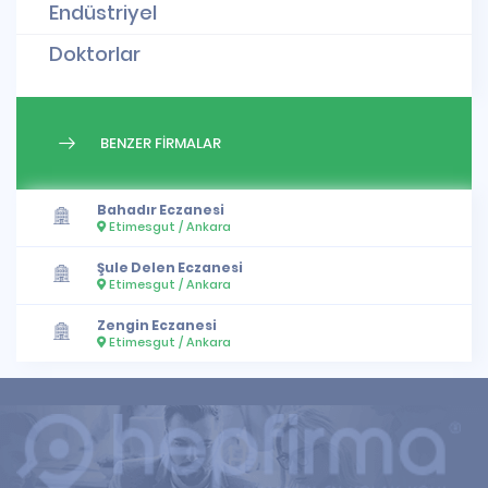
Endüstriyel
Doktorlar
BENZER FİRMALAR
Bahadır Eczanesi
Etimesgut / Ankara
Şule Delen Eczanesi
Etimesgut / Ankara
Zengin Eczanesi
Etimesgut / Ankara