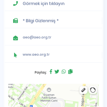
Görmek için tıklayın
* Bilgi Gizlenmiş *
aeo@aeo.org.tr
www.aeo.org.tr
Paylaş: