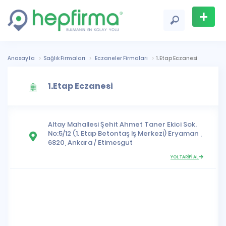
+
Firma
Ekle
Anasayfa
Sağlık Firmaları
Eczaneler Firmaları
1.Etap Eczanesi
1.Etap Eczanesi
Altay Mahallesi
Şehit Ahmet Taner Ekici Sok.
No:5/12 (1. Etap Betontaş Iş Merkezi) Eryaman ,
6820,
Ankara
/
Etimesgut
YOL TARİFİ AL