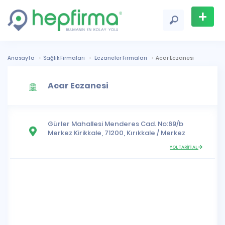
+
Firma
Ekle
Anasayfa
Sağlık Firmaları
Eczaneler Firmaları
Acar Eczanesi
Acar Eczanesi
Gürler Mahallesi
Menderes Cad. No:69/b
Merkez Kirikkale, 71200,
Kırıkkale
/
Merkez
YOL TARİFİ AL