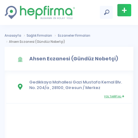
+
Firma
Ekle
Anasayfa
Sağlık Firmaları
Eczaneler Firmaları
Ahsen Eczanesi (Gündüz Nobetçi)
Ahsen Eczanesi (Gündüz Nobetçi)
Gedikkaya Mahallesi
Gazi Mustafa Kemal Blv.
No. 204/a , 28100,
Giresun
/
Merkez
YOL TARİFİ AL