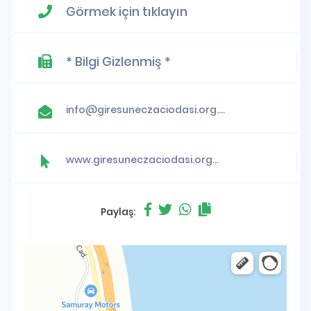
Görmek için tıklayın
* Bilgi Gizlenmiş *
info@giresuneczaciodasi.org.tr
www.giresuneczaciodasi.org.tr
Paylaş: