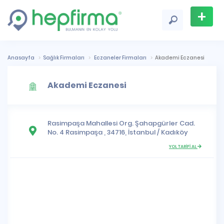
+
Firma
Ekle
Anasayfa
Sağlık Firmaları
Eczaneler Firmaları
Akademi Eczanesi
Akademi Eczanesi
Rasimpaşa Mahallesi
Org. Şahapgürler Cad.
No. 4 Rasimpaşa , 34716,
İstanbul
/
Kadıköy
YOL TARİFİ AL