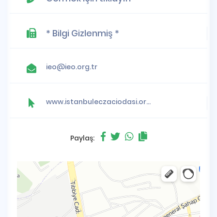
* Bilgi Gizlenmiş *
ieo@ieo.org.tr
www.istanbuleczaciodasi.org.tr
Paylaş: