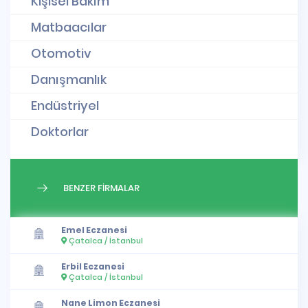
Kişisel Bakım
Matbaacılar
Otomotiv
Danışmanlık
Endüstriyel
Doktorlar
BENZER FİRMALAR
Emel Eczanesi
Çatalca / İstanbul
Erbil Eczanesi
Çatalca / İstanbul
Nane Limon Eczanesi