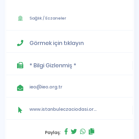
Sağlık
/
Eczaneler
Görmek için tıklayın
* Bilgi Gizlenmiş *
ieo@ieo.org.tr
www.istanbuleczaciodasi.org.tr
Paylaş: