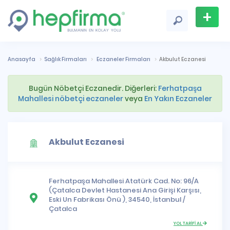
+
Firma
Ekle
Anasayfa
Sağlık Firmaları
Eczaneler Firmaları
Akbulut Eczanesi
Bugün Nöbetçi Eczanedir. Diğerleri:
Ferhatpaşa
Mahallesi nöbetçi eczaneler
veya
En Yakın Eczaneler
Akbulut Eczanesi
Ferhatpaşa Mahallesi
Atatürk Cad. No: 96/A
(Çatalca Devlet Hastanesi Ana Girişi Karşısı,
Eski Un Fabrikası Önü ), 34540,
İstanbul
/
Çatalca
YOL TARİFİ AL