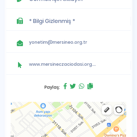
* Bilgi Gizlenmiş *
yonetim@mersineo.org.tr
www.mersineczaciodasi.org.tr
Paylaş: