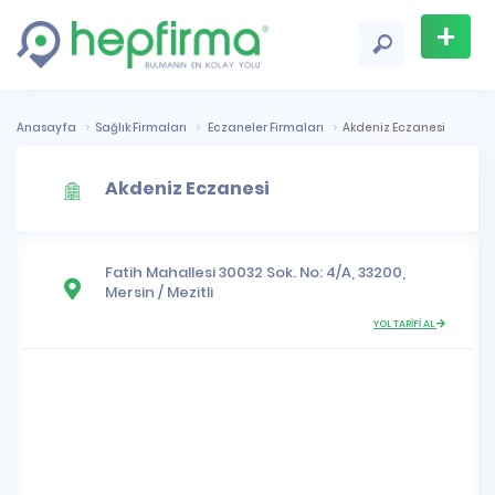
+
Firma
Ekle
Anasayfa
Sağlık Firmaları
Eczaneler Firmaları
Akdeniz Eczanesi
Akdeniz Eczanesi
Fatih Mahallesi
30032 Sok. No: 4/A, 33200,
Mersin
/
Mezitli
YOL TARİFİ AL