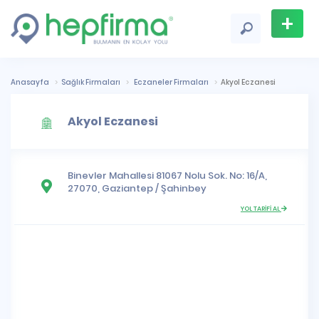
+
Firma
Ekle
Anasayfa
Sağlık Firmaları
Eczaneler Firmaları
Akyol Eczanesi
Akyol Eczanesi
Binevler Mahallesi
81067 Nolu Sok. No: 16/A,
27070,
Gaziantep
/
Şahinbey
YOL TARİFİ AL