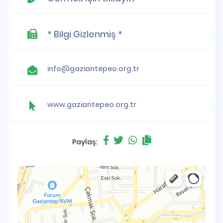
* Bilgi Gizlenmiş *
info@gaziantepeo.org.tr
www.gaziantepeo.org.tr
Paylaş: