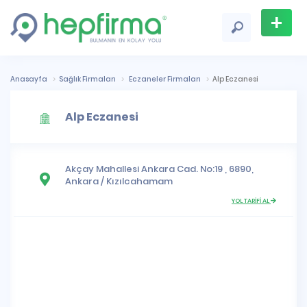
+
Firma
Ekle
Anasayfa
Sağlık Firmaları
Eczaneler Firmaları
Alp Eczanesi
Alp Eczanesi
Akçay Mahallesi
Ankara Cad. No:19 , 6890,
Ankara
/
Kızılcahamam
YOL TARİFİ AL