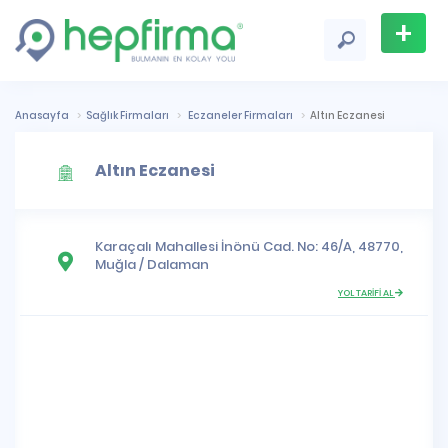
+
Firma
Ekle
Anasayfa
Sağlık Firmaları
Eczaneler Firmaları
Altın Eczanesi
Altın Eczanesi
Karaçalı Mahallesi
İnönü Cad. No: 46/A, 48770,
Muğla
/
Dalaman
YOL TARİFİ AL