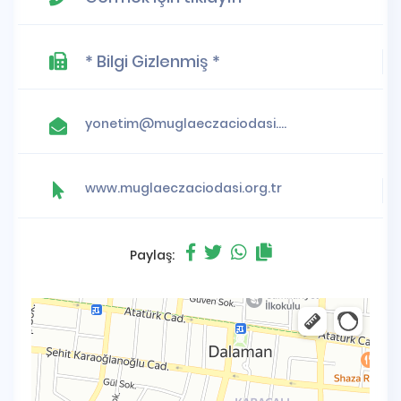
* Bilgi Gizlenmiş *
yonetim@muglaeczaciodasi.org.tr
www.muglaeczaciodasi.org.tr
Paylaş: