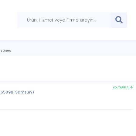
czanesi
YOL TARİFİ AL
, 55090,
Samsun
/