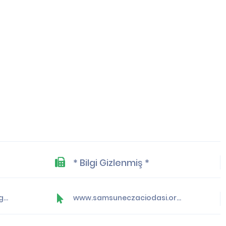
* Bilgi Gizlenmiş *
seo@samsuneczaciodasi.org.tr
www.samsuneczaciodasi.org.tr