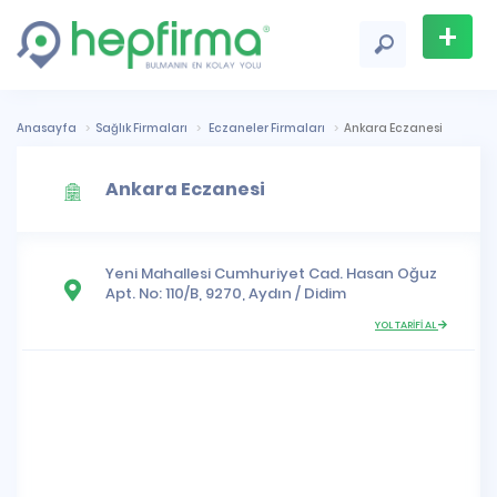
+
Firma
Ekle
Anasayfa
Sağlık Firmaları
Eczaneler Firmaları
Ankara Eczanesi
Ankara Eczanesi
Yeni Mahallesi
Cumhuriyet Cad. Hasan Oğuz
Apt. No: 110/B, 9270,
Aydın
/
Didim
YOL TARİFİ AL