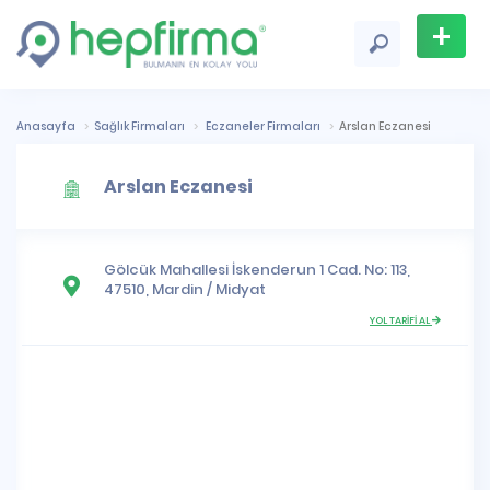
+
Firma
Ekle
Anasayfa
Sağlık Firmaları
Eczaneler Firmaları
Arslan Eczanesi
Arslan Eczanesi
Gölcük Mahallesi
İskenderun 1 Cad. No: 113,
47510,
Mardin
/
Midyat
YOL TARİFİ AL