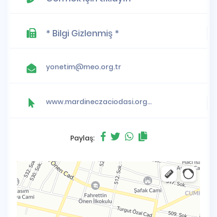
* Bilgi Gizlenmiş *
yonetim@meo.org.tr
www.mardineczaciodasi.org.tr
Paylaş: