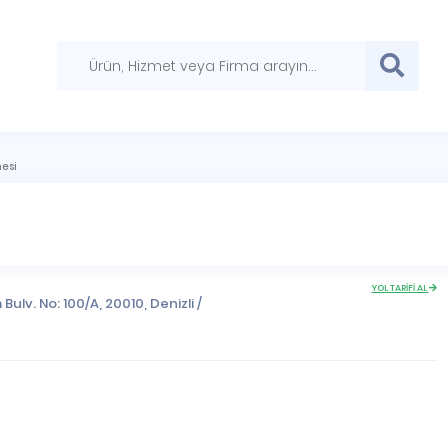
nesi
YOL TARİFİ AL
 Bulv. No: 100/A, 20010,
Denizli
/