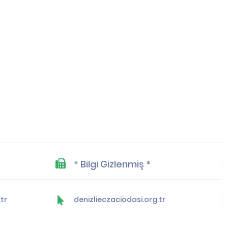
* Bilgi Gizlenmiş *
tr
denizlieczaciodasi.org.tr