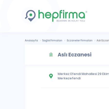
Anasayfa
Sağlık Firmaları
Eczaneler Firmaları
Aslı Ecza
Aslı Eczanesi
Merkez Efendi Mahallesi
29 Ekim
Merkezefendi