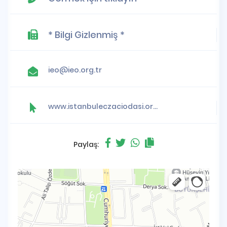
* Bilgi Gizlenmiş *
ieo@ieo.org.tr
www.istanbuleczaciodasi.org.tr
Paylaş: