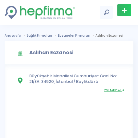
+
Firma
Ekle
Anasayfa
Sağlık Firmaları
Eczaneler Firmaları
Aslıhan Eczanesi
Aslıhan Eczanesi
Büyükşehir Mahallesi
Cumhuriyet Cad. No:
21/EA, 34520,
İstanbul
/
Beylikdüzü
YOL TARİFİ AL