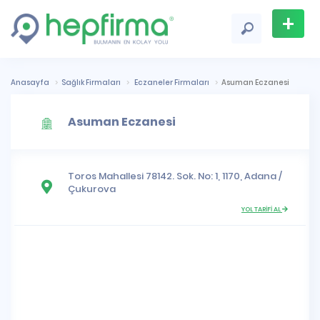
+
Firma
Ekle
Anasayfa
Sağlık Firmaları
Eczaneler Firmaları
Asuman Eczanesi
Asuman Eczanesi
Toros Mahallesi
78142. Sok. No: 1, 1170,
Adana
/
Çukurova
YOL TARİFİ AL