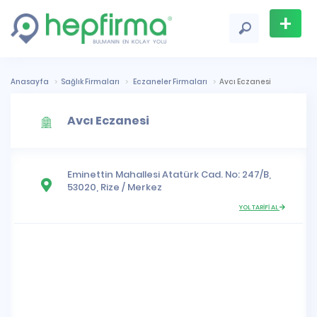
+
Firma
Ekle
Anasayfa
Sağlık Firmaları
Eczaneler Firmaları
Avcı Eczanesi
Avcı Eczanesi
Eminettin Mahallesi
Atatürk Cad. No: 247/B,
53020,
Rize
/
Merkez
YOL TARİFİ AL