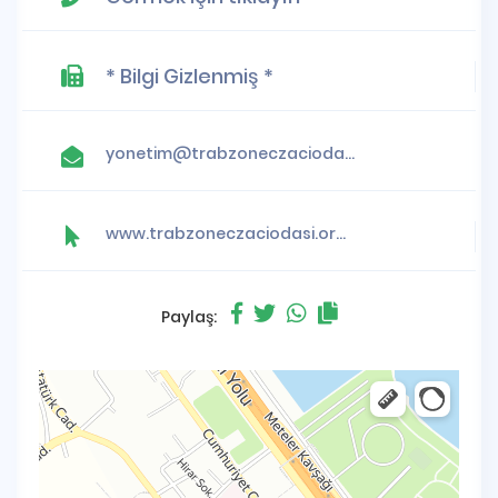
* Bilgi Gizlenmiş *
yonetim@trabzoneczaciodasi.org.tr
www.trabzoneczaciodasi.org.tr
Paylaş: