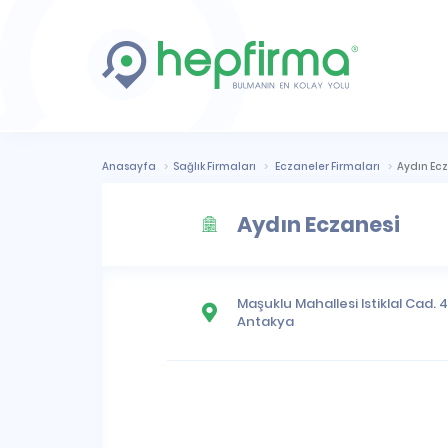
Anasayfa
Sağlık Firmaları
Eczaneler Firmaları
Aydın Ec
Aydın Eczanesi
Maşuklu Mahallesi
Istiklal Cad. 
Antakya