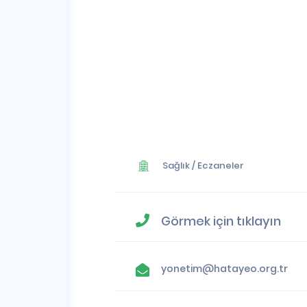
Sağlık
/
Eczaneler
Görmek için tıklayın
yonetim@hatayeo.org.tr