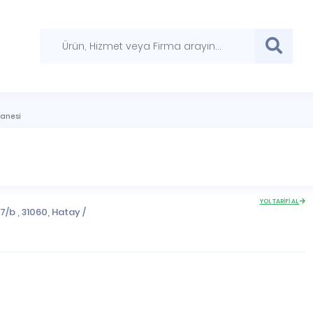
zanesi
YOL TARİFİ AL
47/b , 31060,
Hatay
/