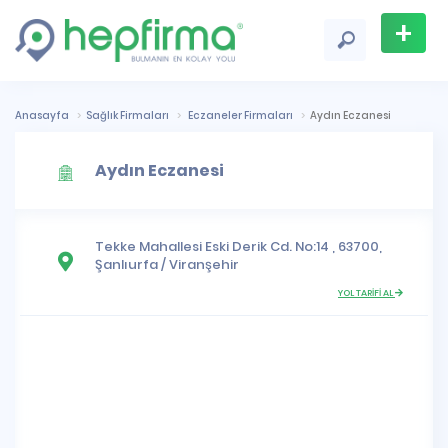
+
Firma
Ekle
Anasayfa
Sağlık Firmaları
Eczaneler Firmaları
Aydın Eczanesi
Aydın Eczanesi
Tekke Mahallesi
Eski Derik Cd. No:14 , 63700,
Şanlıurfa
/
Viranşehir
YOL TARİFİ AL