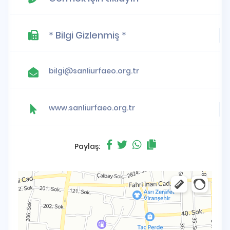
* Bilgi Gizlenmiş *
bilgi@sanliurfaeo.org.tr
www.sanliurfaeo.org.tr
Paylaş: