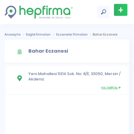
+
Firma
Ekle
Anasayfa
Sağlık Firmaları
Eczaneler Firmaları
Bahar Eczanesi
Bahar Eczanesi
Yeni Mahallesi
5314 Sok. No: 8/E, 33050,
Mersin
/
Akdeniz
YOL TARİFİ AL