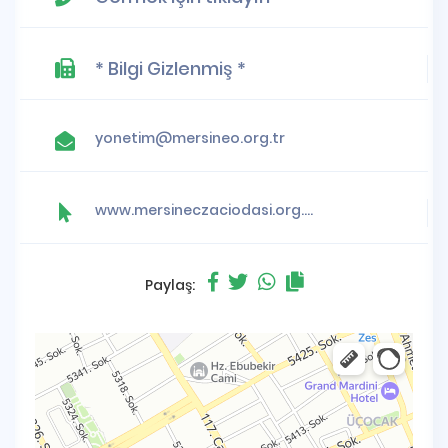
* Bilgi Gizlenmiş *
yonetim@mersineo.org.tr
www.mersineczaciodasi.org.tr
Paylaş: