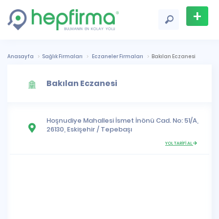
+
Firma
Ekle
Anasayfa
Sağlık Firmaları
Eczaneler Firmaları
Bakılan Eczanesi
Bakılan Eczanesi
Hoşnudiye Mahallesi
İsmet İnönü Cad. No: 51/A,
26130,
Eskişehir
/
Tepebaşı
YOL TARİFİ AL