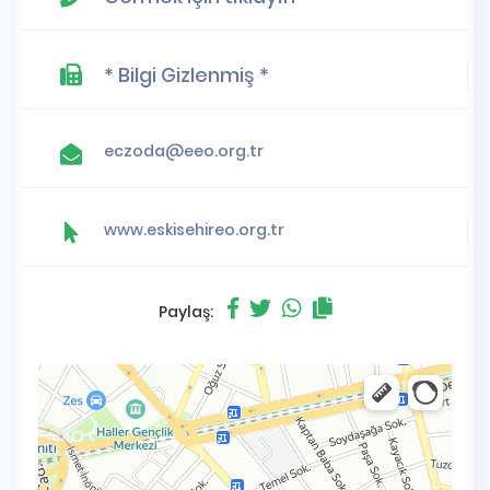
* Bilgi Gizlenmiş *
eczoda@eeo.org.tr
www.eskisehireo.org.tr
Paylaş: