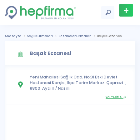
+
Firma
Ekle
Anasayfa
Sağlık Firmaları
Eczaneler Firmaları
Başak Eczanesi
Başak Eczanesi
Yeni Mahallesi
Sağlik Cad. No:31 Eski Devlet
Hastanesi Karşisi, Ilçe Tarim Merkezi Çaprazi ,
9800,
Aydın
/
Nazilli
YOL TARİFİ AL