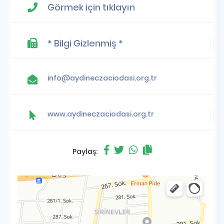
Görmek için tıklayın
* Bilgi Gizlenmiş *
info@aydineczaciodasi.org.tr
www.aydineczaciodasi.org.tr
Paylaş: