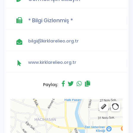
* Bilgi Gizlenmiş *
bilgi@kirklarelieo.org.tr
www.kirklarelieo.org.tr
Paylaş: