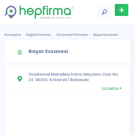
+
Firma
Ekle
Anasayfa
Sağlık Firmaları
Eczaneler Firmaları
Başar Eczanesi
Başar Eczanesi
Gazikemal Mahallesi
İnönü Meydanı Cad. No:
22, 39200,
Kırklareli
/
Babaeski
YOL TARİFİ AL