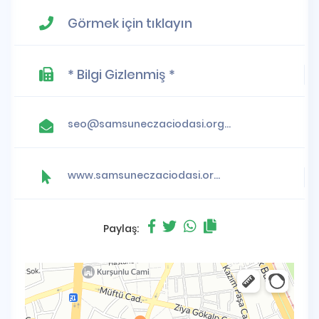
Görmek için tıklayın
* Bilgi Gizlenmiş *
seo@samsuneczaciodasi.org.tr
www.samsuneczaciodasi.org.tr
Paylaş: