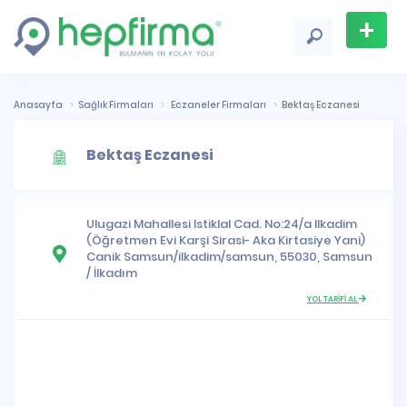
+
Firma
Ekle
Anasayfa
Sağlık Firmaları
Eczaneler Firmaları
Bektaş Eczanesi
Bektaş Eczanesi
Ulugazi Mahallesi
Istiklal Cad. No:24/a Ilkadim
(Öğretmen Evi Karşi Sirasi- Aka Kirtasiye Yani)
Canik Samsun/ilkadim/samsun, 55030,
Samsun
/
İlkadım
YOL TARİFİ AL