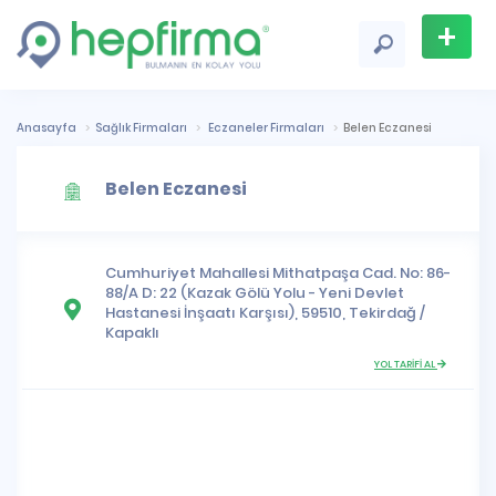
+
Firma
Ekle
Anasayfa
Sağlık Firmaları
Eczaneler Firmaları
Belen Eczanesi
Belen Eczanesi
Cumhuriyet Mahallesi
Mithatpaşa Cad. No: 86-
88/A D: 22 (Kazak Gölü Yolu - Yeni Devlet
Hastanesi İnşaatı Karşısı), 59510,
Tekirdağ
/
Kapaklı
YOL TARİFİ AL