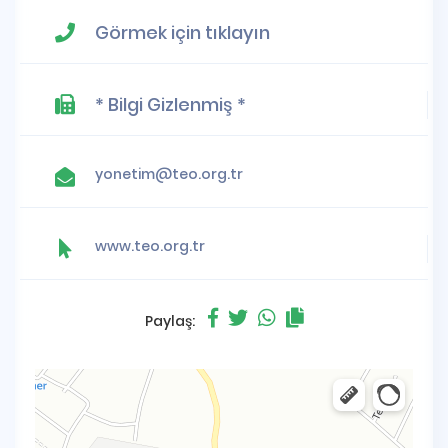
Görmek için tıklayın
* Bilgi Gizlenmiş *
yonetim@teo.org.tr
www.teo.org.tr
Paylaş: