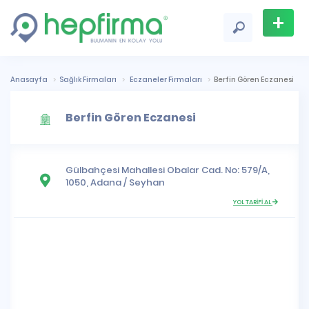
+
Firma
Ekle
Anasayfa
Sağlık Firmaları
Eczaneler Firmaları
Berfin Gören Eczanesi
Berfin Gören Eczanesi
Gülbahçesi Mahallesi
Obalar Cad. No: 579/A,
1050,
Adana
/
Seyhan
YOL TARİFİ AL