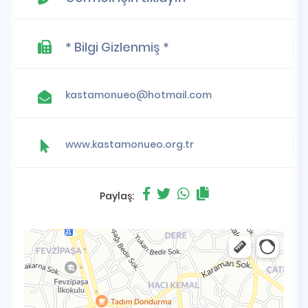
* Bilgi Gizlenmiş *
kastamonueo@hotmail.com
www.kastamonueo.org.tr
Paylaş: