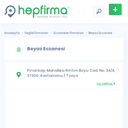
+
Firma
Ekle
Anasayfa
Sağlık Firmaları
Eczaneler Firmaları
Beyaz Eczanesi
Beyaz Eczanesi
Pınarbaşı Mahallesi
Rıhtım Boyu Cad. No: 34/A,
37300,
Kastamonu
/
Tosya
YOL TARİFİ AL