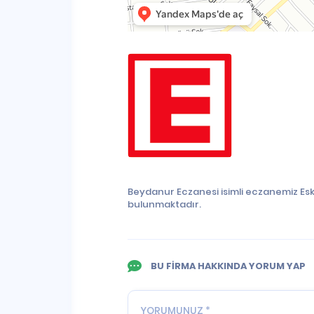
Beydanur Eczanesi isimli eczanemiz Esk
bulunmaktadır.
BU FİRMA HAKKINDA YORUM YAP