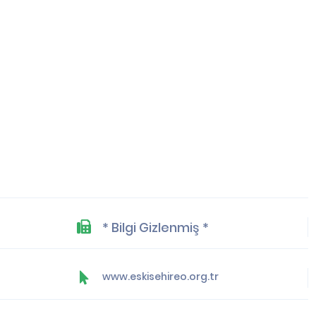
* Bilgi Gizlenmiş *
www.eskisehireo.org.tr