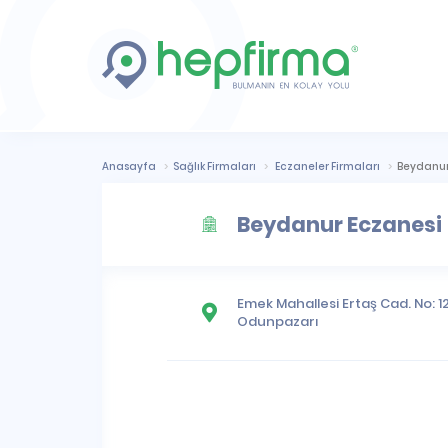
Anasayfa
Sağlık Firmaları
Eczaneler Firmaları
Beydanur
Beydanur Eczanesi
Emek Mahallesi
Ertaş Cad. No: 
Odunpazarı