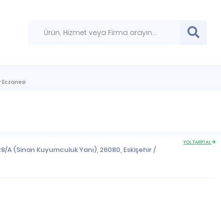
 Eczanesi
YOL TARİFİ AL
128/A (Sinan Kuyumculuk Yanı), 26080,
Eskişehir
/