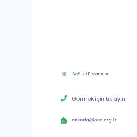
Sağlık
/
Eczaneler
Görmek için tıklayın
eczoda@eeo.org.tr