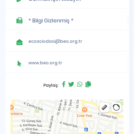
* Bilgi Gizlenmiş *
eczaciodasi@beo.org.tr
www.beo.org.tr
Paylaş: