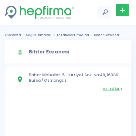
+
Firma
Ekle
Anasayfa
Sağlık Firmaları
Eczaneler Firmaları
Bihter Eczanesi
Bihter Eczanesi
Bahar Mahallesi
5. Hürriyet Sok. No:49, 16080,
Bursa
/
Osmangazi
YOL TARİFİ AL