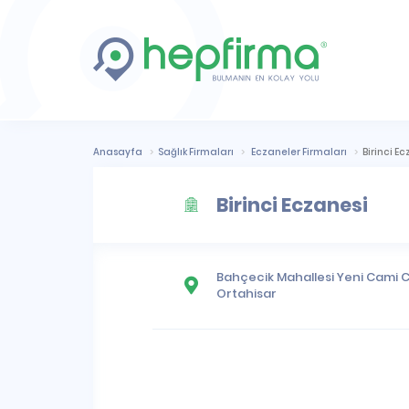
Anasayfa
Sağlık Firmaları
Eczaneler Firmaları
Birinci E
Birinci Eczanesi
Bahçecik Mahallesi
Yeni Cami C
Ortahisar