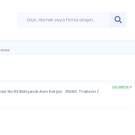
czanesi
YOL TARİFİ AL
ad. No:53 Bahçecik Asm Karşisi , 61060,
Trabzon
/