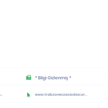
* Bilgi Gizlenmiş *
yonetim@trabzoneczaciodasi.org.tr
www.trabzoneczaciodasi.org.tr