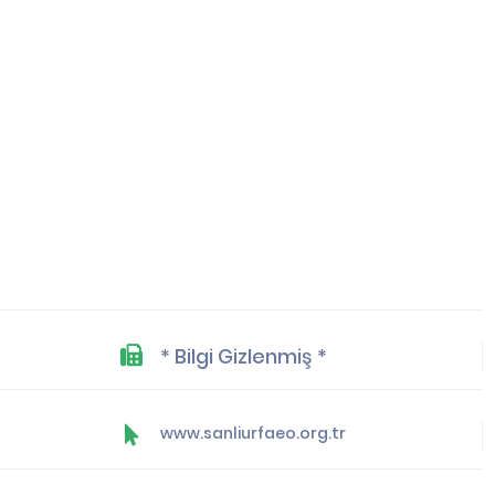
* Bilgi Gizlenmiş *
www.sanliurfaeo.org.tr