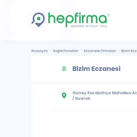
Anasayfa
Sağlık Firmaları
Eczaneler Firmaları
Bizim Ecz
Bizim Eczanesi
Güney Karabahçe Mahallesi
Ad
/
Siverek