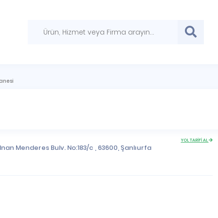
anesi
YOL TARİFİ AL
nan Menderes Bulv. No:183/c , 63600,
Şanlıurfa