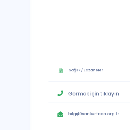
Sağlık
/
Eczaneler
Görmek için tıklayın
bilgi@sanliurfaeo.org.tr