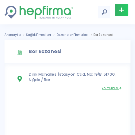
+
Firma
Ekle
Anasayfa
Sağlık Firmaları
Eczaneler Firmaları
Bor Eczanesi
Bor Eczanesi
Dink Mahallesi
İstasyon Cad. No: 19/B, 51700,
Niğde
/
Bor
YOL TARİFİ AL