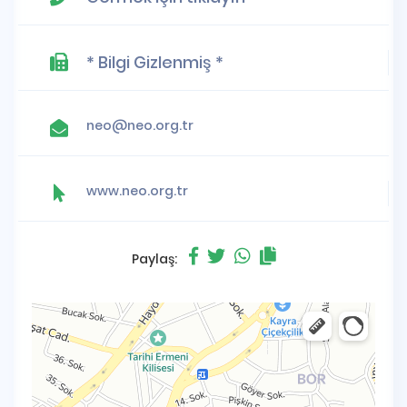
* Bilgi Gizlenmiş *
neo@neo.org.tr
www.neo.org.tr
Paylaş: