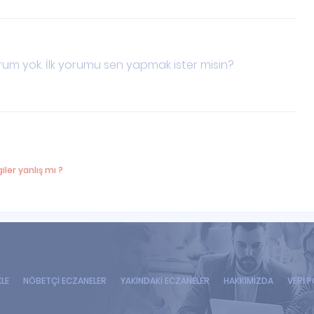
um yok. İlk yorumu sen yapmak ister misin?
iler yanlış mı ?
KLE
NÖBETÇİ ECZANELER
YAKINDAKİ ECZANELER
HAKKIMIZDA
VERİ P