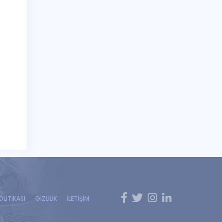
OLİTİKASI
GİZLİLİK
İLETİŞİM