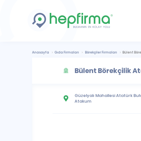
Anasayfa
Gıda Firmaları
Börekçiler Firmaları
Bülent Bör
Bülent Börekçilik 
Güzelyalı Mahallesi
Atatürk Bulv
Atakum