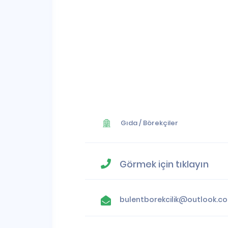
Gıda
/
Börekçiler
Görmek için tıklayın
bule