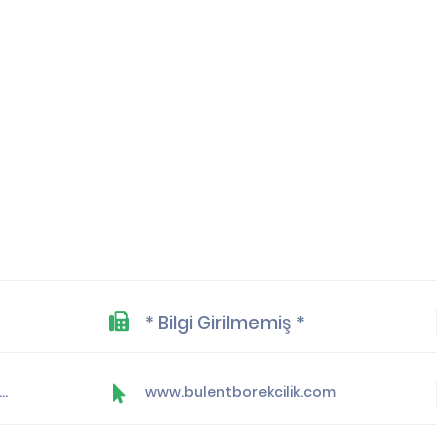
* Bilgi Girilmemiş *
ntborekcilik@outlook.com.tr
www.bulentborekcilik.com