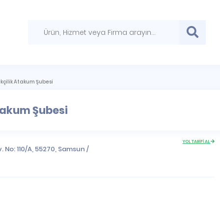
ekçilik Atakum Şubesi
Atakum Şubesi
YOL TARİFİ AL
. No: 110/A, 55270,
Samsun
/