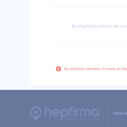
Bu sayfada henüz bir yor
Bu sayfada tanıtılan firmaya ait bilg
FİRMA E