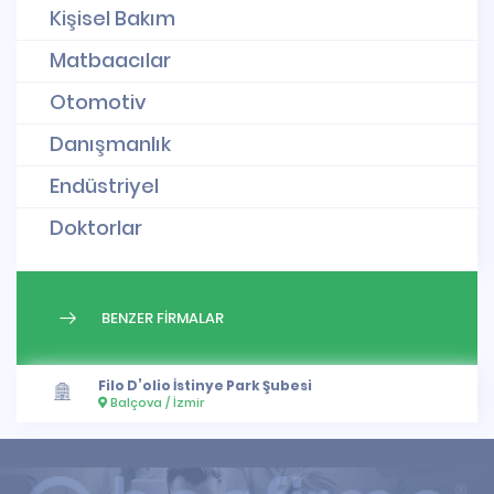
Kişisel Bakım
Matbaacılar
Otomotiv
Danışmanlık
Endüstriyel
Doktorlar
BENZER FİRMALAR
Filo D’olio İstinye Park Şubesi
Balçova / İzmir