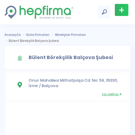
+
Firma
Ekle
Anasayfa
Gıda Firmaları
Börekçiler Firmaları
Bülent Börekçilik Balçova Şubesi
Bülent Börekçilik Balçova Şubesi
Onur Mahallesi
Mithatpaşa Cd. No: 59, 35330,
İzmir
/
Balçova
YOL TARİFİ AL