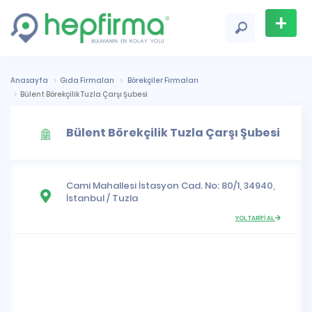
+
Firma
Ekle
Anasayfa
Gıda Firmaları
Börekçiler Firmaları
Bülent Börekçilik Tuzla Çarşı Şubesi
Bülent Börekçilik Tuzla Çarşı Şubesi
Cami Mahallesi
İstasyon Cad. No: 80/1, 34940,
İstanbul
/
Tuzla
YOL TARİFİ AL