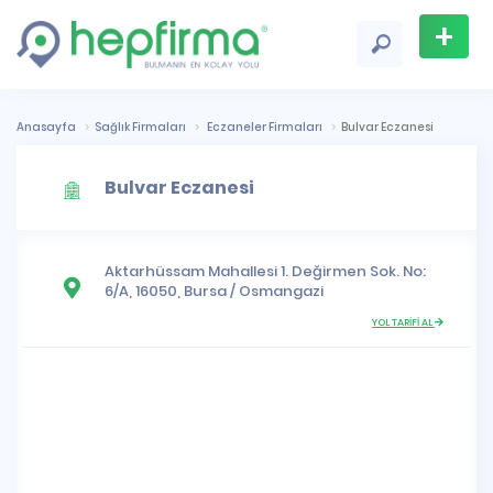
+
Firma
Ekle
Anasayfa
Sağlık Firmaları
Eczaneler Firmaları
Bulvar Eczanesi
Bulvar Eczanesi
Aktarhüssam Mahallesi
1. Değirmen Sok. No:
6/A, 16050,
Bursa
/
Osmangazi
YOL TARİFİ AL