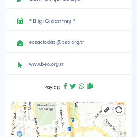
* Bilgi Gizlenmiş *
eczaciodasi@beo.org.tr
www.beo.org.tr
Paylaş: