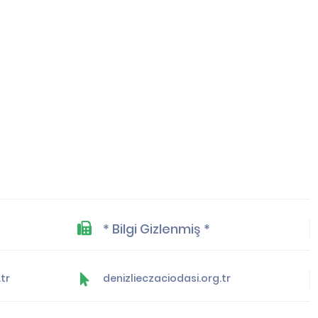
* Bilgi Gizlenmiş *
tr
denizlieczaciodasi.org.tr