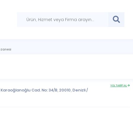
zanesi
YOL TARİFİ AL
 Karaoğlanoğlu Cad. No: 34/B, 20010,
Denizli
/