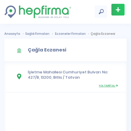
+
Firma
Ekle
Anasayfa
Sağlık Firmaları
Eczaneler Firmaları
Çağla Eczanesi
Çağla Eczanesi
İşletme Mahallesi
Cumhuriyet Bulvarı No:
427/B, 13200,
Bitlis
/
Tatvan
YOL TARİFİ AL