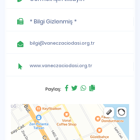
* Bilgi Gizlenmiş *
bilgi@vaneczaciodasi.org.tr
www.vaneczaciodasi.org.tr
Paylaş: