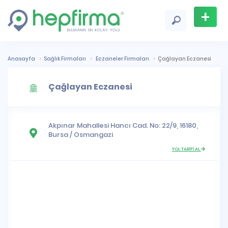
+
Firma
Ekle
Anasayfa
Sağlık Firmaları
Eczaneler Firmaları
Çağlayan Eczanesi
Çağlayan Eczanesi
Akpınar Mahallesi
Hancı Cad. No: 22/9, 16180,
Bursa
/
Osmangazi
YOL TARİFİ AL