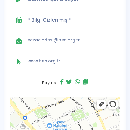
* Bilgi Gizlenmiş *
eczaciodasi@beo.org.tr
www.beo.org.tr
Paylaş: