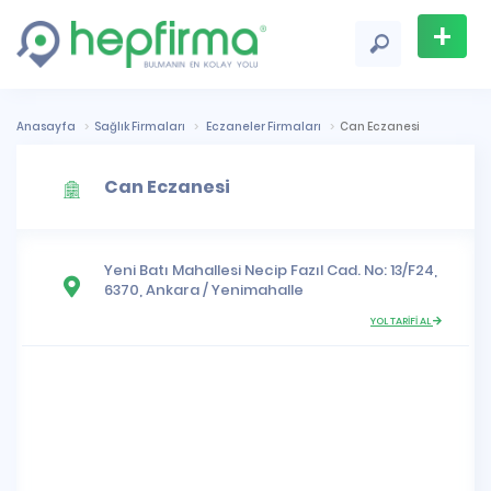
+
Firma
Ekle
Anasayfa
Sağlık Firmaları
Eczaneler Firmaları
Can Eczanesi
Can Eczanesi
Yeni Batı Mahallesi
Necip Fazıl Cad. No: 13/F24,
6370,
Ankara
/
Yenimahalle
YOL TARİFİ AL