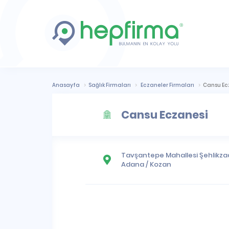
Anasayfa
Sağlık Firmaları
Eczaneler Firmaları
Cansu Ec
Cansu Eczanesi
Tavşantepe Mahallesi
Şehlikzad
Adana
/
Kozan