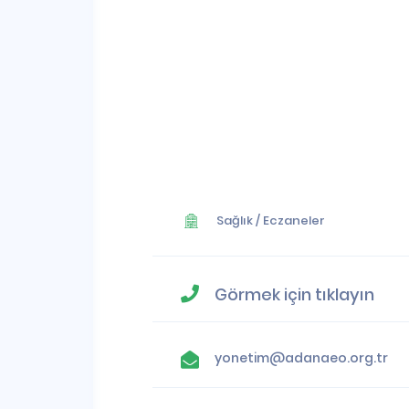
Sağlık
/
Eczaneler
Görmek için tıklayın
yonetim@adanaeo.org.tr