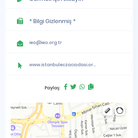
* Bilgi Gizlenmiş *
ieo@ieo.org.tr
www.istanbuleczaciodasi.org.tr
Paylaş: