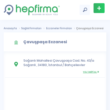
+
Firma
Ekle
Anasayfa
Sağlık Firmaları
Eczaneler Firmaları
Çavuşpaşa Eczanesi
Çavuşpaşa Eczanesi
Soğanlı Mahallesi
Çavuşpaşa Cad. No. 43/a
Soğanli , 34180,
İstanbul
/
Bahçelievler
YOL TARİFİ AL