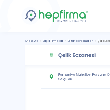
Anasayfa
Sağlık Firmaları
Eczaneler Firmaları
Çelik Ecz
Çelik Eczanesi
Ferhuniye Mahallesi
Parsana Ca
Selçuklu