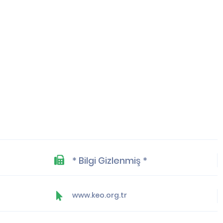
* Bilgi Gizlenmiş *
www.keo.org.tr