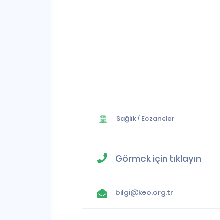
Sağlık
/
Eczaneler
Görmek için tıklayın
bilgi@keo.org.tr