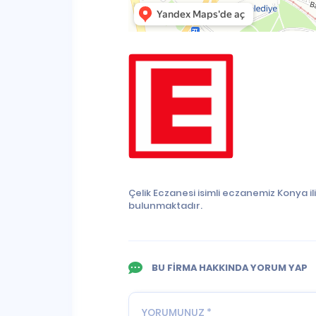
Çelik Eczanesi isimli eczanemiz Konya 
bulunmaktadır.
BU FİRMA HAKKINDA YORUM YAP