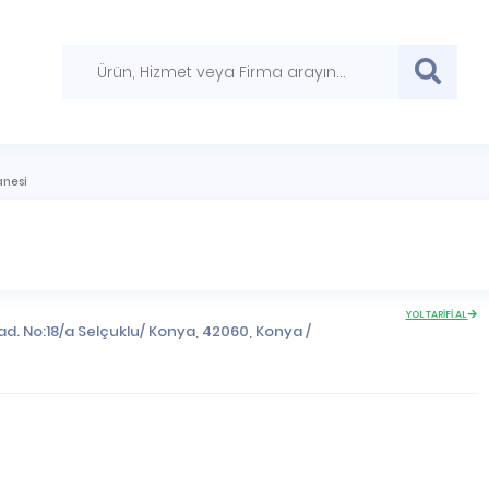
anesi
YOL TARİFİ AL
d. No:18/a Selçuklu/ Konya, 42060,
Konya
/