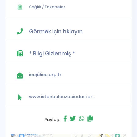
Sağlık
/
Eczaneler
Görmek için tıklayın
* Bilgi Gizlenmiş *
ieo@ieo.org.tr
www.istanbuleczaciodasi.org.tr
Paylaş: