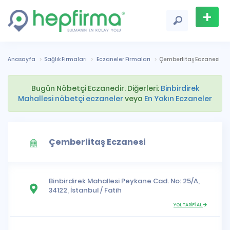
+
Firma
Ekle
Anasayfa
Sağlık Firmaları
Eczaneler Firmaları
Çemberlitaş Eczanesi
Bugün Nöbetçi Eczanedir. Diğerleri:
Binbirdirek
Mahallesi nöbetçi eczaneler
veya
En Yakın Eczaneler
Çemberlitaş Eczanesi
Binbirdirek Mahallesi
Peykane Cad. No: 25/A,
34122,
İstanbul
/
Fatih
YOL TARİFİ AL