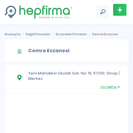
+
Firma
Ekle
Anasayfa
Sağlık Firmaları
Eczaneler Firmaları
Cemre Eczanesi
Cemre Eczanesi
Yeni Mahallesi
Okulak Sok. No: 15, 57010,
Sinop
/
Merkez
YOL TARİFİ AL