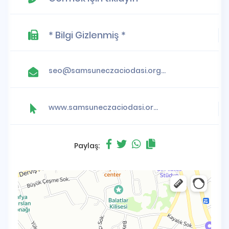
* Bilgi Gizlenmiş *
seo@samsuneczaciodasi.org.tr
www.samsuneczaciodasi.org.tr
Paylaş: