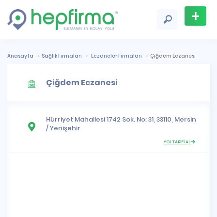
+
Firma
Ekle
Anasayfa
Sağlık Firmaları
Eczaneler Firmaları
Çiğdem Eczanesi
Çiğdem Eczanesi
Hürriyet Mahallesi
1742 Sok. No: 31, 33110,
Mersin
/
Yenişehir
YOL TARİFİ AL