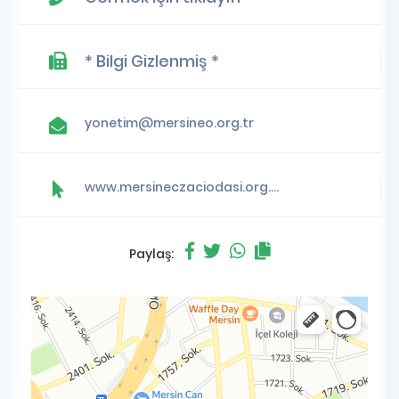
* Bilgi Gizlenmiş *
yonetim@mersineo.org.tr
www.mersineczaciodasi.org.tr
Paylaş: